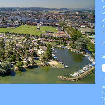
De
Ne
Wi
St
un
Wi
Ö
Fo
C
3
13
15