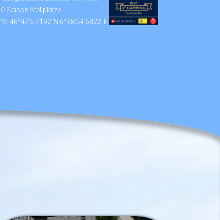
0 Saison Stellplätze
S: 46°47'5.7192"N,6°38'54.6822"E