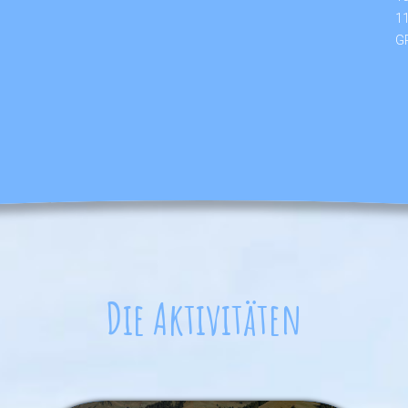
11
GP
Die Aktivitäten