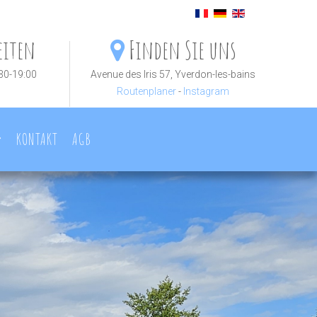
eiten
Finden Sie uns
:30-19:00
Avenue des Iris 57, Yverdon-les-bains
Routenplaner
-
Instagram
KONTAKT
AGB