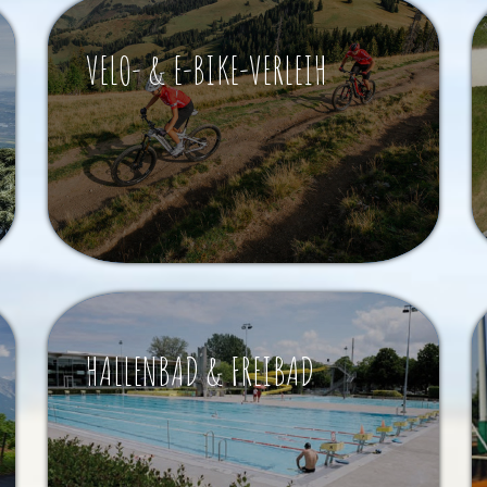
VELO- & E-BIKE-VERLEIH
HALLENBAD & FREIBAD