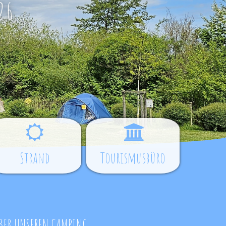
26
Strand
Tourismusbüro
BER UNSEREN CAMPING