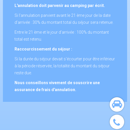
L'annulation doit parvenir au camping par écrit.
Si l'annulation parvient avant le 21 ème jour de la date
d’arrivée : 30% du montant total du séjour sera retenue.
Entre le 21 ème et le jour d’arrivée : 100% du montant
total est retenu.
Raccourcissement du séjour :
Si la durée du séjour devait s'écourter pour être inférieur
à la période réservée, la totalité du montant du séjour
reste due.
Nous conseillons vivement de souscrire une
assurance de frais d'annulation.