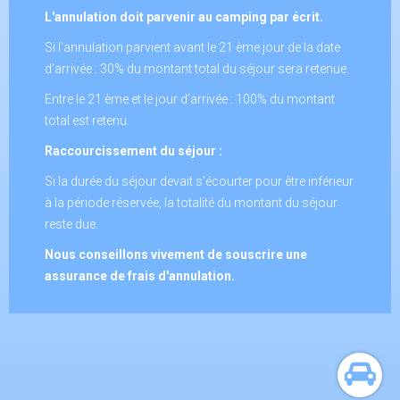
L'annulation doit parvenir au camping par écrit.
Si l'annulation parvient avant le 21 ème jour de la date
d’arrivée : 30% du montant total du séjour sera retenue.
Entre le 21 ème et le jour d’arrivée : 100% du montant
total est retenu.
Raccourcissement du séjour :
Si la durée du séjour devait s'écourter pour être inférieur
à la période réservée, la totalité du montant du séjour
reste due.
Nous conseillons vivement de souscrire une
assurance de frais d'annulation.